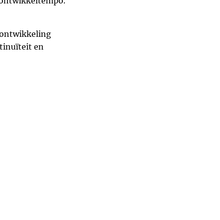
e ontwikkeltempo.
 ontwikkeling
inuïteit en