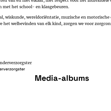
ren van en met elkaar, met respect voor het individuel
en met het school- en klasgebeuren.
aal, wiskunde, wereldoriëntatie, muzische en motorische
 het welbevinden van elk kind, zorgen we voor zorgcont
erverzorgster
Media-albums