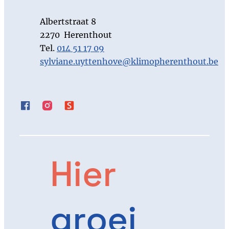
Tel.
E-mail
Albertstraat 8
,
2270
Herenthout
014 51 17 09
sylviane.uyttenhove
@
klimopherenthout.be
Facebook
Instagram
Smartschool
Hier
groei